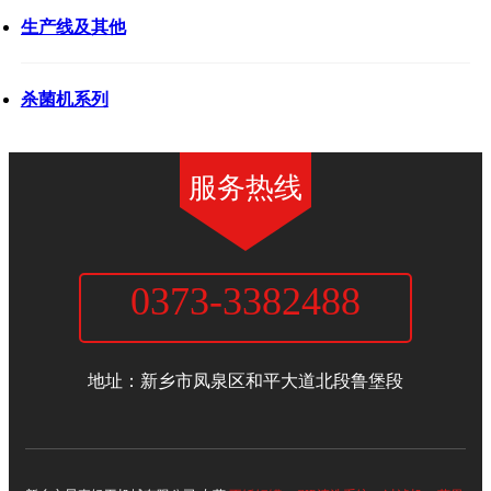
生产线及其他
杀菌机系列
服务热线
0373-3382488
新乡市晨嘉轻工机械有限公司
地址：新乡市凤泉区和平大道北段鲁堡段