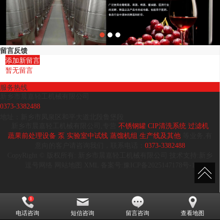
留言反馈
添加新留言
暂无留言
服务热线
新乡市晨嘉轻工机械有限公司
0373-3382488
地址：新乡市凤泉区和平大道北段鲁堡段
新乡市晨嘉轻工机械有限公司,专营
不锈钢罐
CIP清洗系统
过滤机
蔬果前处理设备
泵
实验室中试线
蒸馏机组
生产线及其他
等业务,有
意向的客户请咨询我们，联系电话：
0373-3382488
CopyRight © 版权所有:
新乡市晨嘉轻工机械有限公司
技术支持:
新乡
逗号网络
网站地图
XML
备案号:
豫ICP备2025147178号-1
电话咨询
短信咨询
留言咨询
查看地图