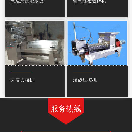
果蔬清洗流水线
葡萄除梗破碎机
去皮去核机
螺旋压榨机
服务热线